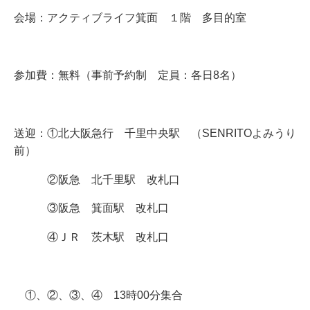
会場：アクティブライフ箕面 １階 多目的室
参加費：無料（事前予約制 定員：各日8名）
送迎：①
北大阪急行 千里中央駅 （SENRITOよみうり
前）
②
阪急 北千里駅 改札口
③
阪急 箕面駅 改札口
④
ＪＲ 茨木駅 改札口
①、②、③、
④
13時00分集合