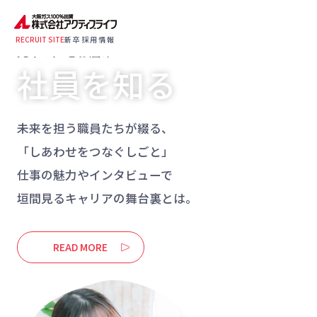
それ
お客さまの大切な日
RECRUIT SITE
新卒採用情報
先輩の声をお届け
寄り添うこころで、
社員を知る
“しあわせのバトン”
未来を担う職員たちが綴る、
「しあわせをつなぐしごと」
仕事の魅力やインタビューで
垣間見るキャリアの舞台裏とは。
READ MORE