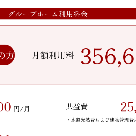
グループホーム利用料金
356,
の方
月額利用料
00
25
共益費
円/月
・水道光熱費および建物管理費