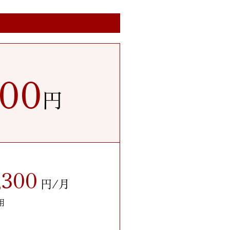
600
円
,300
円/月
用