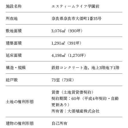
施設名称
エスティームライフ学園前
所在地
奈良県奈良市大倭町1番35号
敷地面積
3,076㎡（930坪）
建築面積
1,291㎡（391坪）
延床面積
4,198㎡（1,270坪）
構造・規模
鉄筋コンクリート造、地上3階地下1階
総戸数
73室（73床）
賃借（土地賃貸借契約）
契約期間：60年（平成4年契約・自動
土地の権利形態
更新あり）
所有者：大倭殖産株式会社
建物の権利形態
自己所有