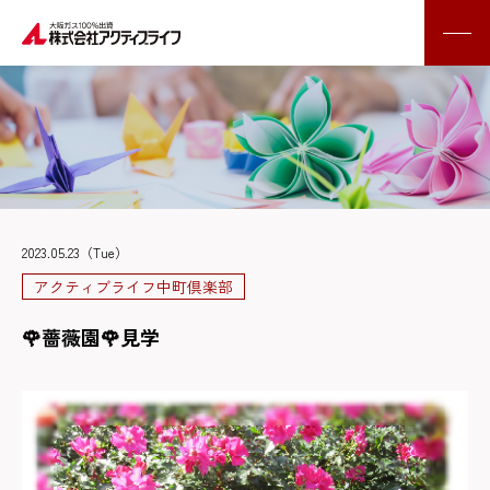
2023.05.23（Tue）
アクティブライフ中町倶楽部
🌹薔薇園🌹見学