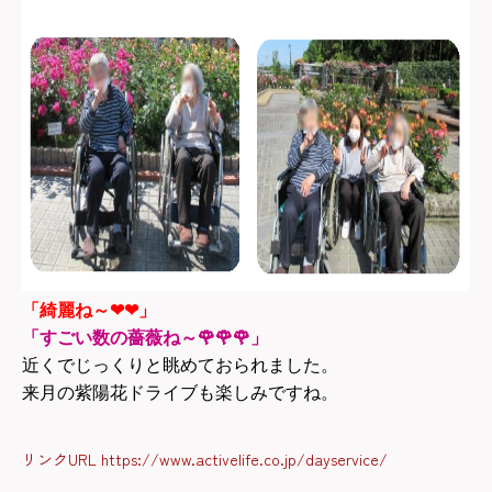
「綺麗ね～❤❤」
「すごい数の薔薇ね～🌹🌹🌹」
近くでじっくりと眺めておられました。
来月の紫陽花ドライブも楽しみですね。
リンクURL https://www.activelife.co.jp/dayservice/