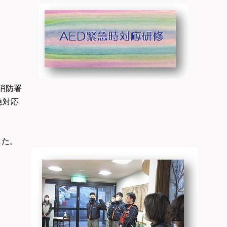
消防署
急対応
ました。