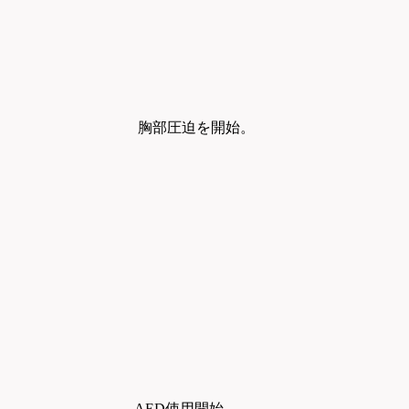
胸部圧迫を開始。
AED
使用開始。