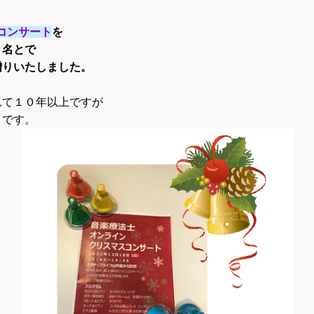
sコンサート
を
２名とで
贈りいたしました。
れて１０年以上ですが
とです。