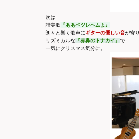
次は
讃美歌
『ああベツレヘムよ』
朗々と響く歌声に
ギターの優しい音
が寄
リズミカルな
『赤鼻のトナカイ』
で
一気にクリスマス気分に。