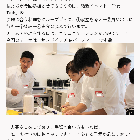
私たちが今回参加させてもらうのは、懇親イベント「First
Task」🌟
お題に合う料理をグループごとに、①献立を考え→②買い出しに
行き→③調理→④実食の流れで行います。
チームで料理を作るには、コミュニケーションが必須です！！
今回のテーマは「サンドイッチdeパーティー」です😄
一人暮らしをしており、手際の良い方もいれば、
「包丁を持つのは数年ぶりです・・・💦」と手元が危なっかしい