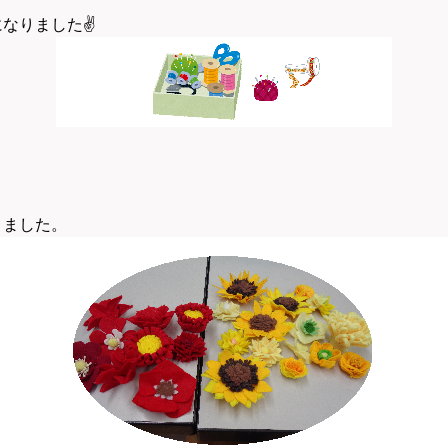
になりました
✌
きました。