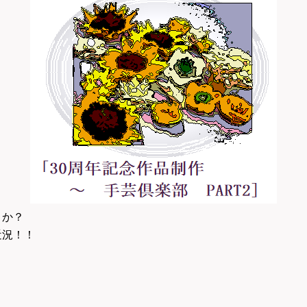
うか？
近況！！