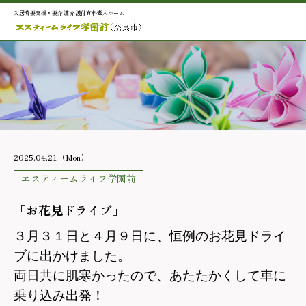
入居時要支援・要介護 介護付有料老人ホーム
2025.04.21（Mon）
エスティームライフ学園前
「お花見ドライブ」
３月３１日と４月９日に、恒例のお花見ドライ
ブに出かけました。
両日共に肌寒かったので、あたたかくして車に
乗り込み出発！