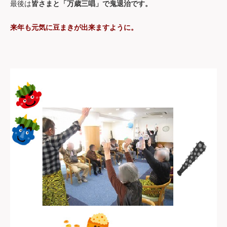
。
最後は
皆さまと「万歳三唱」で鬼退治です
。
来年も元気に豆まきが出来ますように