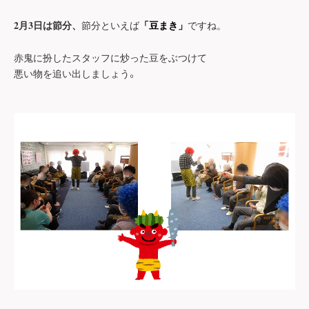
2
3
節分といえば
ですね。
月
日は節分、
「豆まき」
赤鬼に扮したスタッフに炒った豆をぶつけて
。
悪い物を追い出しましょう