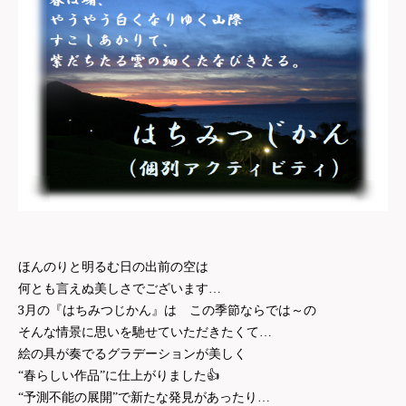
ほんのりと明るむ日の出前の空は
何とも言えぬ美しさでございます…
3
月の『はちみつじかん』は この季節ならでは～の
そんな情景に思いを馳せていただきたくて…
絵の具が奏でるグラデーションが美しく
👍
“春らしい作品”に仕上がりました
“予測不能の展開”で新たな発見があったり…