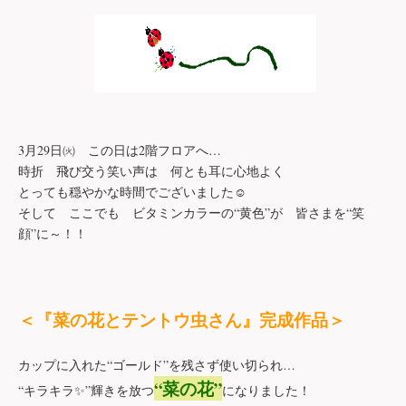
3
月
29
日㈫ この日は
2
階フロアへ
…
時折 飛び交う笑い声は 何とも耳に心地よく
とっても穏やかな時間でございました
☺
そして ここでも ビタミンカラーの
“
黄色
”
が 皆さまを
“
笑
顔
”
に～！！
＜『菜の花とテントウ虫さん』完成作品＞
カップに入れた
“
ゴールド
”
を残さず使い切られ
…
“
菜の花
”
“
キラキラ
”
輝きを放つ
になりました！
✨