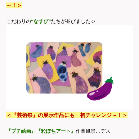
～！＞
こだわりの
“なすび”
たちが並びました
☺
＜『芸術祭』の展示作品にも 初チャレンジ～！＞
『プチ絵画』『粒ぽちアート』
作業風景…デス