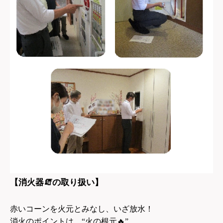
🧯
【消火器
の取り扱い】
赤いコーンを火元とみなし、いざ放水！
消火のポイントは “火の根元
🔥
”