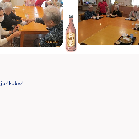
。
.jp/kobe/