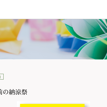
前
前の納涼祭