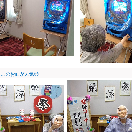
とこのお面が人気
😊