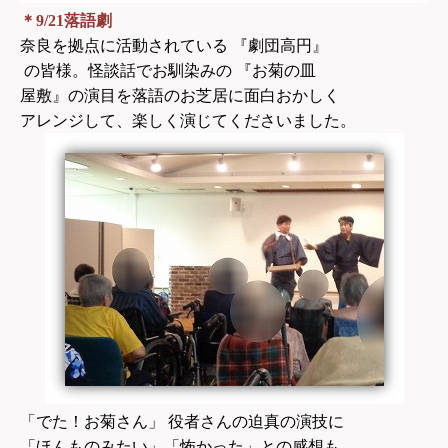
＊9/21落語劇
奈良を拠点に活動されている 『劇団高円』
の皆様。怪談話でお馴染みの 『お菊の皿
屋敷』の演目を落語のお芝居に面白おかしく
アレンジして、楽しく演じてくださいました。
「でた！お菊さん」 役者さんの迫真の演技に