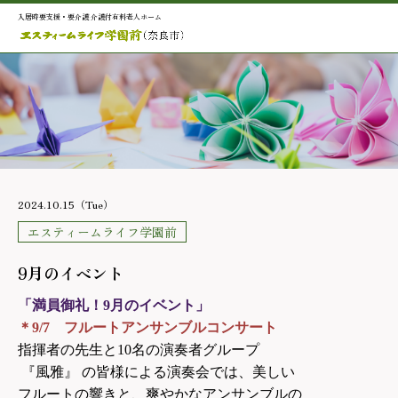
入居時要支援・要介護 介護付有料老人ホーム
2024.10.15（Tue）
エスティームライフ学園前
9月のイベント
「満員御礼！9月のイベント」
＊9/7 フルートアンサンブルコンサート
指揮者の先生と10名の演奏者グループ
『風雅』 の皆様による演奏会では、美しい
フルートの響きと、爽やかなアンサンブルの