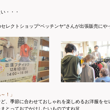
たい・・・
の
セレクトショップ“ベッチンヤ”さんが
出張販売にや
あ～！」
など、
季節に合わせておしゃれを楽しめるお洋服をセ
をまとって
おでかけしたいものですね
👗