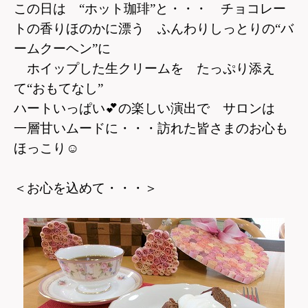
この日は “ホット珈琲”と・・・ チョコレー
トの香りほのかに漂う ふんわりしっとりの“バ
ームクーヘン”に
ホイップした生クリームを たっぷり添え
て“おもてなし”
ハートいっぱい
💕
の楽しい演出で サロンは
一層甘いムードに・・・訪れた皆さまのお心も
ほっこり
☺
＜お心を込めて・・・＞