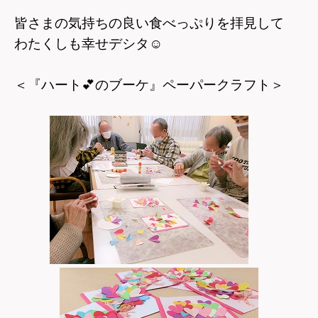
皆さまの気持ちの良い食べっぷりを拝見して
わたくしも幸せデシタ
☺
＜『ハート
💕
のブーケ』ペーパークラフト＞