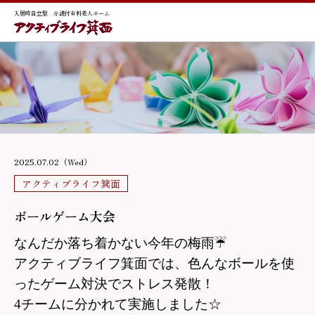
入居時自立型 介護付有料老人ホーム
2025.07.02（Wed）
アクティブライフ箕面
ボールゲーム大会
なんだか落ち着かない今年の梅雨
☔
アクティブライフ箕面では、色んなボールを使
ったゲーム対決でストレス発散！
4
チームに分かれて実施しました☆