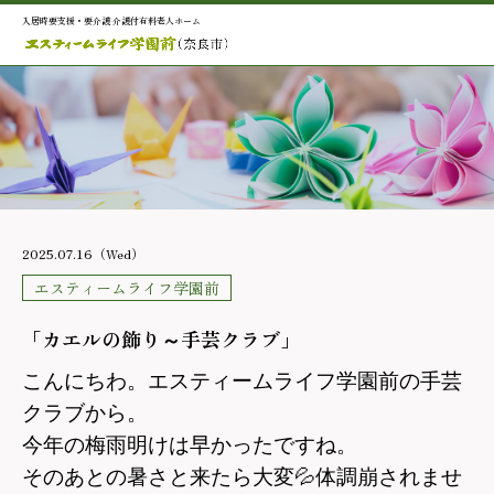
入居時要支援・要介護 介護付有料老人ホーム
2025.07.16（Wed）
エスティームライフ学園前
「カエルの飾り～手芸クラブ」
こんにちわ。エスティームライフ学園前の手芸
クラブから。
今年の梅雨明けは早かったですね。
そのあとの暑さと来たら大変💦体調崩されませ