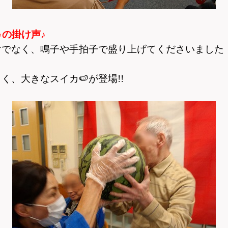
♪の掛け声♪
けでなく、鳴子や手拍子で盛り上げて
くださいました
、大きなスイカ🍉が登場!!