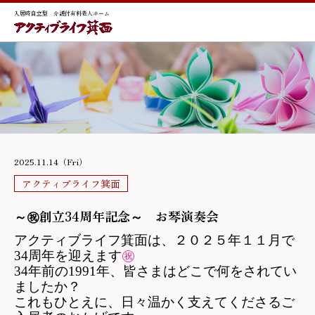
入居時自立型 介護付有料老人ホーム
2025.11.14（Fri）
アクティブライフ箕面
～㊗創立34周年記念～ お琴演奏会
アクティブライフ箕面は、２０２５年１１月で
34周年を迎えます
㊗
34
年前の1991年、皆さまはどこで何をされてい
ましたか？
これもひとえに、日々温かく支えてくださるご