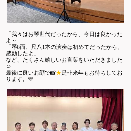
「我々はお琴世代だったから、今日は良かった
よ～」
「琴8面、尺八1本の演奏は初めてだったから、
感動したよ」
など、たくさん嬉しいお言葉をいただきました
☺
最後に良いお顔で
📸
★
是非来年もお待ちしてお
ります。
💛