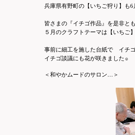
兵庫県有野町の【いちご狩り】も
6
皆さまの『イチゴ作品』を是非と
５月のクラフトテーマは【いちご
事前に細工を施した台紙で
イチ
イチゴ談議にも花が咲きました
☺
＜和やかムードのサロン…＞