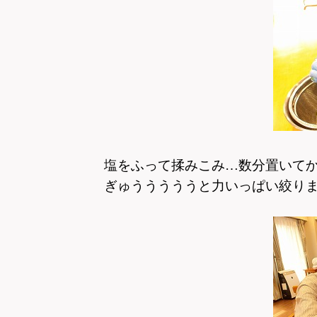
塩をふって揉みこみ…数分置いて
ぎゅうううううと力いっぱい絞り