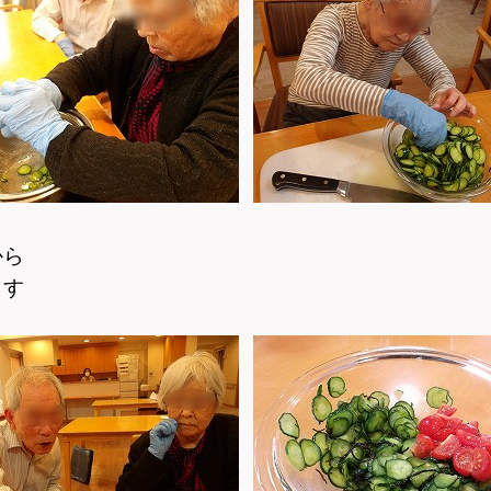
から
ます