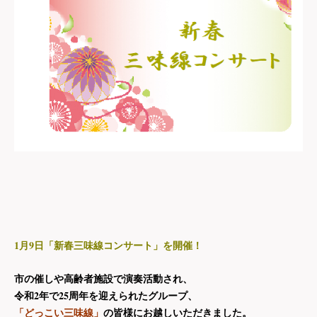
1
9
月
日「新春三味線コンサート」を開催！
市の催しや高齢者施設で演奏活動され、
2
25
令和
年で
周年を迎えられたグループ、
「どっこい三味線」
の皆様にお越しいただきました。