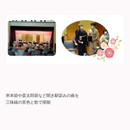
串本節や斎太郎節など聞き馴染みの曲を
三味線の音色と歌で堪能