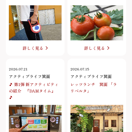
詳しく見る
詳しく見る
2026.07.21
2026.07.15
アクティブライフ箕面
アクティブライフ箕面
🎵 第1弾 新アクティビティ
レッツランチ 箕面 「ラ
の紹介 『DAMタイム』
リベルタ」
🎵