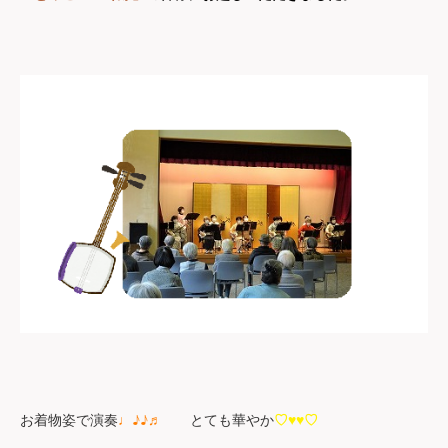
♩♪♪♬
♡♥♥♡
お着物姿で演奏
とても華やか