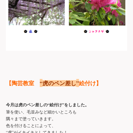
“
”
【陶芸教室
虎のペン差し
絵付け】
“
”
今月は虎のペン差しの
絵付け
をしました。
筆を使い、毛並みなど細かいところも
隅々まで塗っていきます。
色を付けることによって、
“
虎
”
がイキイキとしてきました！