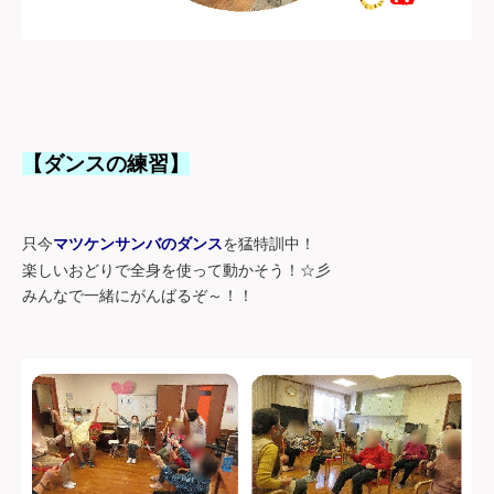
【ダンスの練習】
只今
を猛特訓中！
マツケンサンバのダンス
楽しいおどりで全身を使って動かそう！
彡
☆
みんなで一緒にがんばるぞ～！！