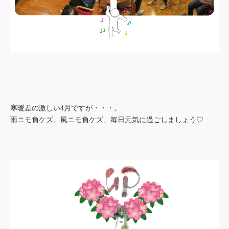
寒暖差の激しい
4
月ですが・・・。
雨ニモ負ケズ、風ニモ負ケズ、毎日元気に過ごしましょう
♡