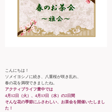
こんにちは！
ソメイヨシノに続き、八重桜が咲き乱れ、
春の花を満喫できましたね。
アクティブライフ豊中では
4
12
4
13
2
月
日（火）、
月
日（水）の
日間
そんな花の季節にふさわしい、お茶会を開催いたしまし
た！