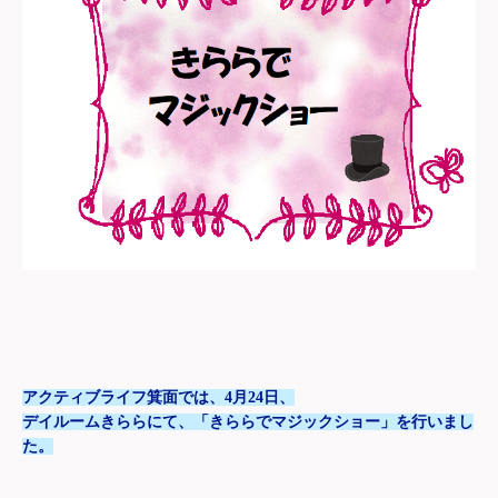
アクティブライフ箕面では、
4
月
24
日、
デイルームきららにて、「きららでマジックショー」を行いまし
た。