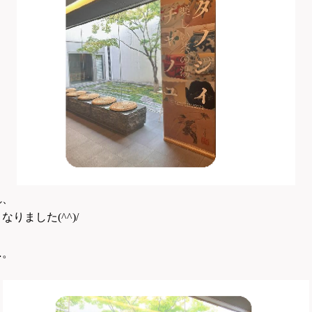
れ、
ました(^^)/
…。