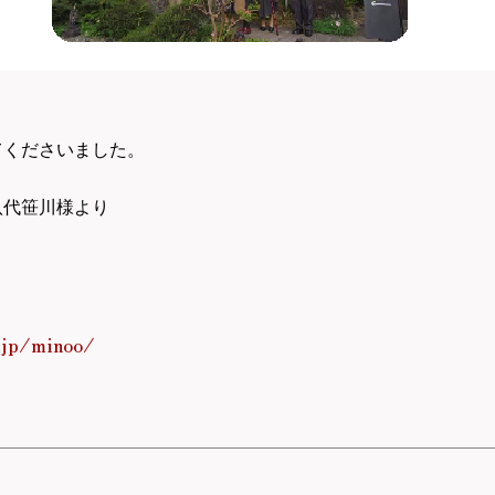
、
てくださいました。
八代笹川様より
.jp/minoo/