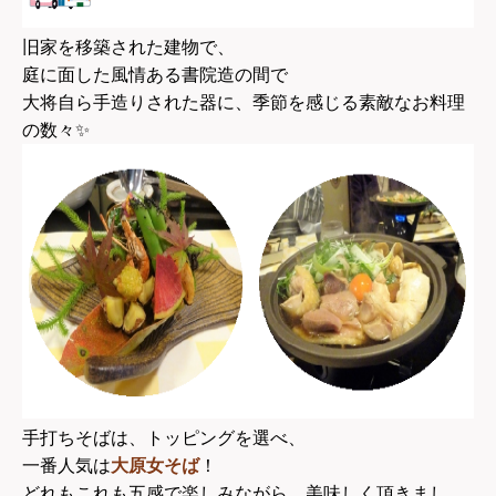
旧家を移築された建物で、
庭に面した風情ある書院造の間で
大将自ら手造りされた器に、季節を感じる素敵なお料理
の数々✨
手打ちそばは、トッピングを選べ、
一番人気は
大原女そば
！
どれもこれも五感で楽しみながら、美味しく頂きまし