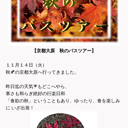
【京都大原 秋のバスツアー】
１１月１４日（火）
秋🍂の京都大原へ行ってきました。
昨日迄の天気
☔
もどこへやら、
寒さも和らぎ絶好の行楽日和
「食欲の秋」ということもあり、ゆったり、食を楽しみ
に いざ出発！