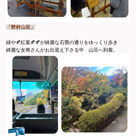
「野村山荘」
緑や🍂紅葉🍂🍂が綺麗な石畳の通りをゆっくり歩き
綺麗な女将さんがお出迎え下さる中 山荘へ到着。