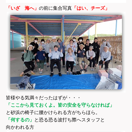
「いざ 海へ」
の前に集合写真
「はい、チーズ」
皆様やる気満々だったはずが・・・
「ここから見ておくよ。皆の安全を守らなければ」
と砂浜の椅子に腰かけられる方がちらほら。
「何するの」
と恐る恐る波打ち際へスタッフと
向かわれる方