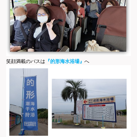
笑顔満載のバスは
『的形海水浴場』
へ