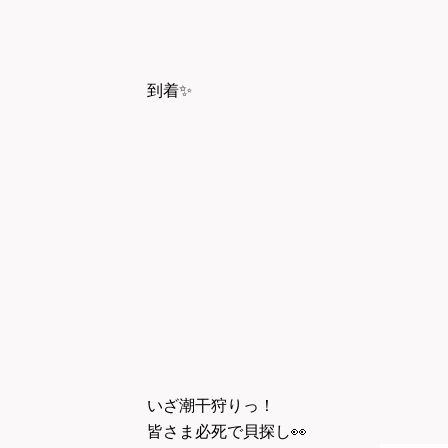
到着
✨
いざ潮干狩りっ！
皆さま必死で貝探し
👀