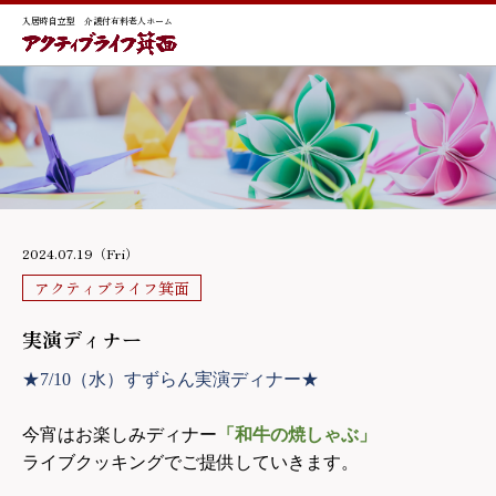
入居時自立型 介護付有料老人ホーム
2024.07.19（Fri）
アクティブライフ箕面
実演ディナー
★7/10（水）すずらん実演ディナー★
今宵はお楽しみディナー
「和牛の焼しゃぶ」
ライブクッキングでご提供していきます。