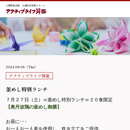
入居時自立型 介護付有料老人ホーム
2024.08.08（Thu）
アクティブライフ箕面
釜めし特別ランチ
７月２７日（土）≪釜めし特別ランチ≫２０食限定
【奥丹波鶏の釜めし御膳】
お昼に･･･
お一人お一人釜を使用し、炊き立てをご提供。