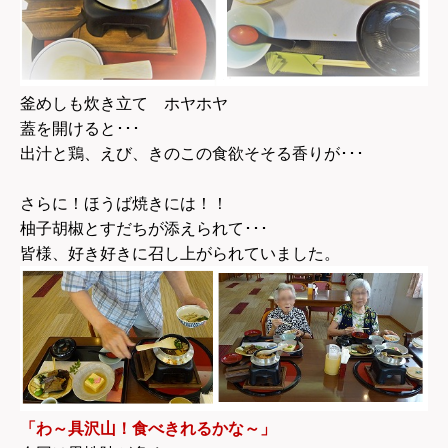
釜めしも炊き立て ホヤホヤ
蓋を開けると･･･
出汁と鶏、えび、きのこの食欲そそる香りが･･･
さらに！ほうば焼きには！！
柚子胡椒とすだちが添えられて･･･
皆様、好き好きに召し上がられていました。
「わ～具沢山！食べきれるかな～」