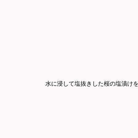
水に浸して塩抜きした桜の塩漬け