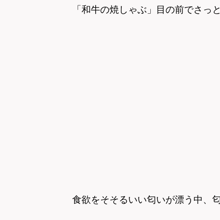
「和牛の焼しゃぶ」
目の前でさっ
食欲をそそるいい匂いが漂う中、