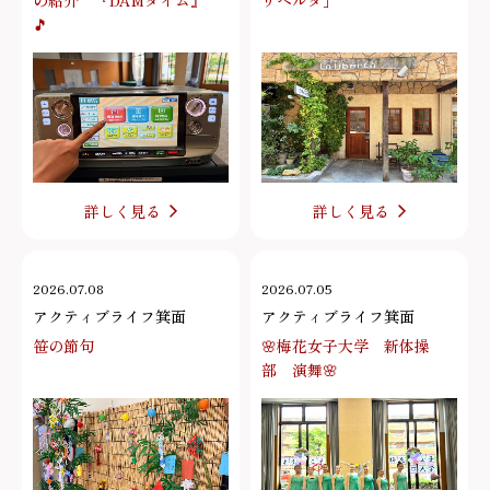
の紹介 『DAMタイム』
リベルタ」
🎵
詳しく見る
詳しく見る
2026.07.08
2026.07.05
アクティブライフ箕面
アクティブライフ箕面
笹の節句
🌸梅花女子大学 新体操
部 演舞🌸