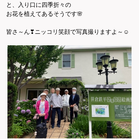
と、入り口に四季折々の
お花を植えてあるそうです
🌸
皆さ～ん
❣
ニッコリ笑顔で写真撮りますよ～
☺