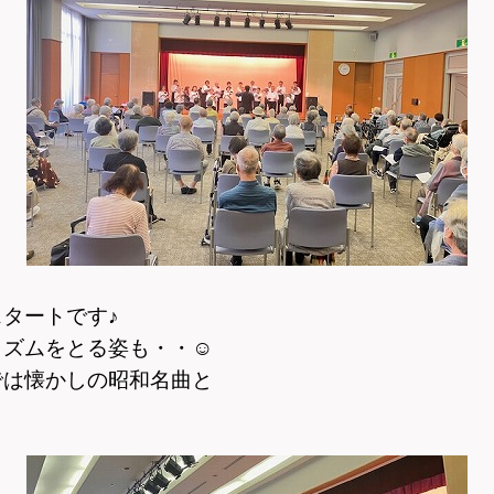
タートです♪
リズムをとる姿も・・
☺
では懐かしの昭和名曲と