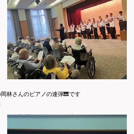
の岡林さんのピアノの連弾
🎹
です
た