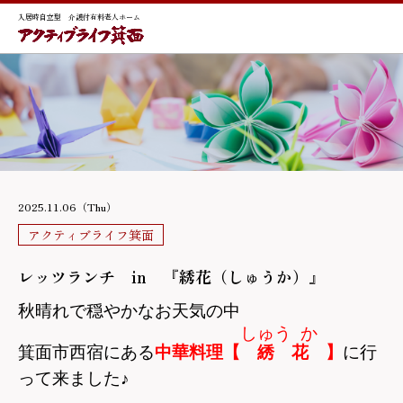
入居時自立型 介護付有料老人ホーム
2025.11.06（Thu）
アクティブライフ箕面
レッツランチ in 『綉花（しゅうか）』
秋晴れで穏やかなお天気の中
しゅう
か
箕面市西宿にある
中華料理【
綉
花
】
に行
って来ました♪