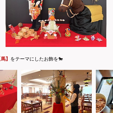
【馬】
をテーマにしたお飾を
🐎