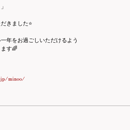
！」
」
ただきました
⭐
い一年をお過ごしいただけるよう
ります
🌈
☺
.jp/minoo/