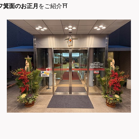
フ箕面のお正月
を
ご紹介
⛩