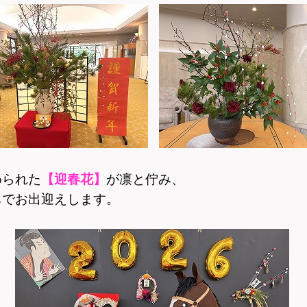
められた
【迎春花】
が凛と佇み、
ちでお出迎えします。