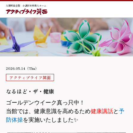
入居時自立型 介護付有料老人ホーム
2026.05.14（Thu）
アクティブライフ箕面
なるほど・ザ・健康
ゴールデンウイーク真っ只中！
当館では、健康意識を高めるため
健康講話
と
予
防体操
を実施いたしました
✨