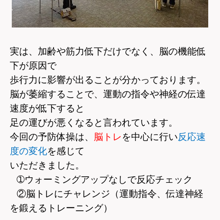
実は、加齢や筋力低下だけでなく、脳の機能低
下が原因で
歩行力に影響が出ることが分かっております。
脳が萎縮することで、運動の指令や神経の伝達
速度が低下すると
足の運びが悪くなると言われています。
今回の予防体操は、
脳トレ
を中心に行い
反応速
度の変化
を感じて
いただきました。
➀
ウォーミングアップなしで反応チェック
②脳トレにチャレンジ（運動指令、伝達神経
を鍛えるトレーニング）