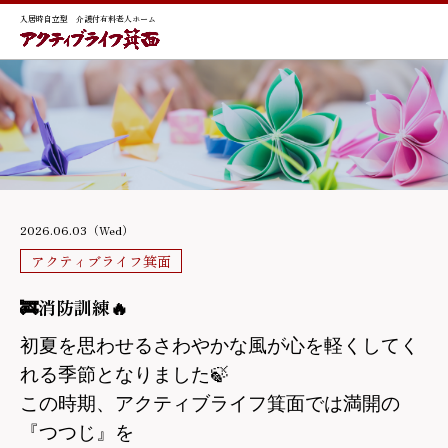
入居時自立型 介護付有料老人ホーム
2026.06.03（Wed）
アクティブライフ箕面
🚒消防訓練🔥
初夏を思わせるさわやかな風が心を軽くしてく
れる季節となりました
🍃
この時期、アクティブライフ箕面では満開の
『つつじ』を