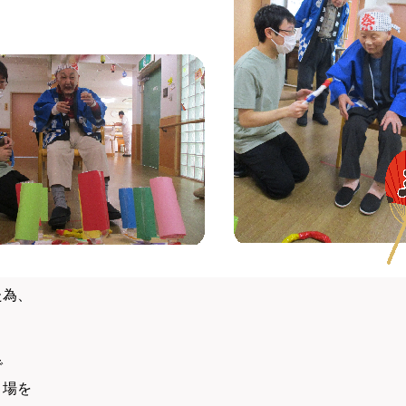
た為、
で
、場を