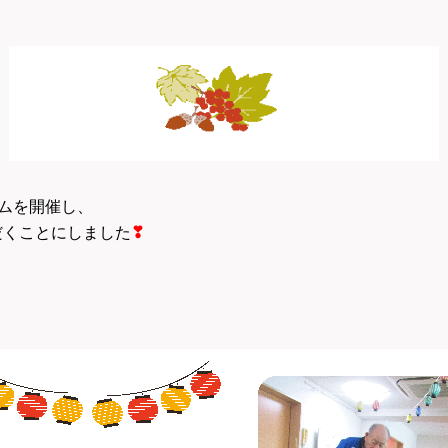
ムを開催し、
だくことにしました
❣
、