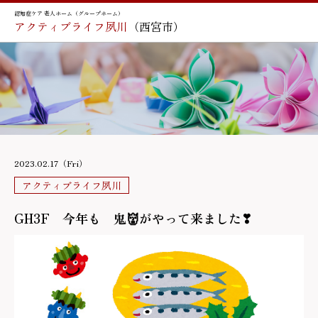
認知症ケア 老人ホーム（グループホーム）
アクティブライフ夙川
（西宮市）
2023.02.17（Fri）
アクティブライフ夙川
GH3F 今年も 鬼👹がやって来ました❣