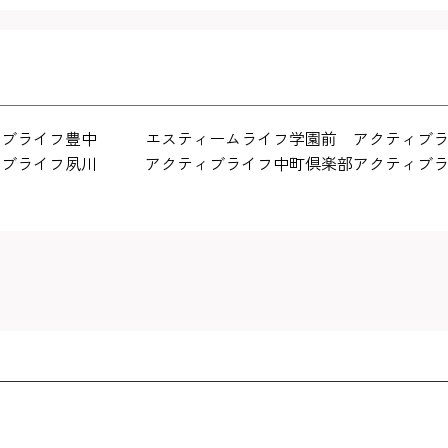
ィブライフ豊中
エスティームライフ学園前
アクティブ
ィブライフ夙川
アクティブライフ中町倶楽部
アクティブ