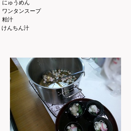
 にゅうめん
 ワンタンスープ
 粕汁
んちん汁