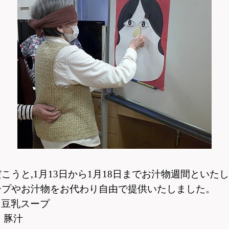
こうと,
1月13日から1月18日までお汁物週間といた
ープやお汁物をお代わり自由で
提供いたしました。
乳スープ
 豚汁