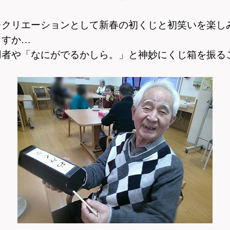
レクリエーションとして
新春の初くじと初笑いを
楽し
ますか…
用者や
「
なにがでるかしら。」と神妙にくじ箱を振る