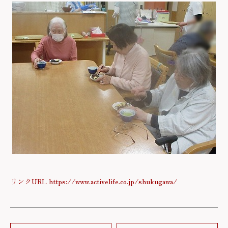
リンクURL https://www.activelife.co.jp/shukugawa/